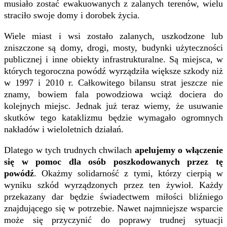
musiało zostać ewakuowanych z zalanych terenów, wielu
straciło swoje domy i dorobek życia.
Wiele miast i wsi zostało zalanych, uszkodzone lub
zniszczone są domy, drogi, mosty, budynki użyteczności
publicznej i inne obiekty infrastrukturalne. Są miejsca, w
których tegoroczna powódź wyrządziła większe szkody niż
w 1997 i 2010 r. Całkowitego bilansu strat jeszcze nie
znamy, bowiem fala powodziowa wciąż dociera do
kolejnych miejsc. Jednak już teraz wiemy, że usuwanie
skutków tego kataklizmu będzie wymagało ogromnych
nakładów i wieloletnich działań.
Dlatego w tych trudnych chwilach
apelujemy o włączenie
się w pomoc dla osób poszkodowanych przez tę
powódź
. Okażmy solidarność z tymi, którzy cierpią w
wyniku szkód wyrządzonych przez ten żywioł. Każdy
przekazany dar będzie świadectwem miłości bliźniego
znajdującego się w potrzebie. Nawet najmniejsze wsparcie
może się przyczynić do poprawy trudnej sytuacji