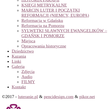
HISTORIA PARAFII
KSIĘGI METRYKALNE
MARCIN LUTER I POCZĄTKI
REFORMACJI (NIEMCY, EUROPA)
Reformacja w Gdańsku
Reformacja na Pomorzu
SYLWETKI SŁAWNYCH EWANGELIKÓW –
GDAŃSK I POMORZE
Miejsca
Opracowania historyczne
Dziedzictwo
Kazania
Linki
Galeria
Zdjęcia
Audio
FILMY
Kontakt
©2017 -
luteranie.pl
&
pencidesign.com
&
pikor.net