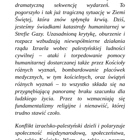
dramatyczną sekwencję wydarzeń. To
pogorszyło i tak już tragiczną sytuację w Ziemi
Świętej, która znów spłynęła krwią. Dziś,
jesteśmy świadkami katastrofy humanitarnej w
Strefie Gazy. Uzasadnioną krytykę, oburzenie i
rozpacz wzbudzają niewspółmierne działania
rządu Izraela wobec palestyńskiej ludności
cywilnej – ataki i torpedowanie pomocy
humanitarnej dostarczanej także przez Kościoły
różnych wyznań, bombardowanie placówek
medycznych, w tym kościelnych, oraz świątyń
różnych wyznań – to wszystko składa się na
przygnębiającą panoramę braku szacunku dla
ludzkiego życia. Przez to wzmacniają się
fundamentalizmy religijne i nienawiść, której
trudno stawić czoło.
Konflikt izraelsko-palestyński dzieli i polaryzuje
społeczność międzynarodową, społeczeństwa,
ale także Kościoły. Wiem, że także w naszym