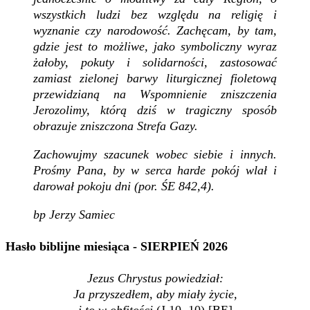
wszystkich ludzi bez względu na religię i
wyznanie czy narodowość. Zachęcam, by tam,
gdzie jest to możliwe, jako symboliczny wyraz
żałoby, pokuty i solidarności, zastosować
zamiast zielonej barwy liturgicznej fioletową
przewidzianą na Wspomnienie zniszczenia
Jerozolimy, którą dziś w tragiczny sposób
obrazuje zniszczona Strefa Gazy.
Zachowujmy szacunek wobec siebie i innych.
Prośmy Pana, by w serca harde pokój wlał i
darował pokoju dni (por. ŚE 842,4).
bp Jerzy Samiec
Hasło biblijne miesiąca - SIERPIEŃ 2026
Jezus Chrystus powiedział:
Ja przyszedłem, aby miały życie,
i to w obfitości.
(J 10, 10) [BE]