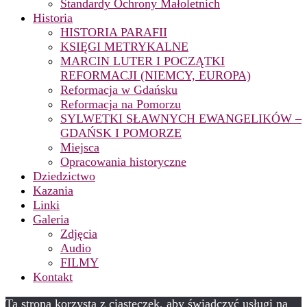
Standardy Ochrony Małoletnich
Historia
HISTORIA PARAFII
KSIĘGI METRYKALNE
MARCIN LUTER I POCZĄTKI
REFORMACJI (NIEMCY, EUROPA)
Reformacja w Gdańsku
Reformacja na Pomorzu
SYLWETKI SŁAWNYCH EWANGELIKÓW –
GDAŃSK I POMORZE
Miejsca
Opracowania historyczne
Dziedzictwo
Kazania
Linki
Galeria
Zdjęcia
Audio
FILMY
Kontakt
Ta strona korzysta z ciasteczek, aby świadczyć usługi na