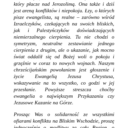
który płacze nad Jerozolimą. Ona także i dziś
jest areną konfliktów i niepokoju. Łzy, o których
pisze ewangelista, są realne – zarówno wśród
Izraelczyków, czekających na swoich bliskich,
jak i Palestyńczyków doświadczających
niemierzalnego cierpienia. Tu nie chodzi o
symetryzm, neutralne zestawianie jednego
cierpienia z drugim, ale o ukazanie, jak mocno
świat oddalił się od Bożej woli o pokoju i
grzęźnie w coraz to nowych wojnach. Naszym
chrześcijańskim powołaniem jest głoszenie i
życie Ewangelią Jezusa Chrystusa,
wskazywanie na to wszystko, co godzi w jej
przesłanie. Powyższe streszcza choćby
ewangelia o największym Przykazaniu czy
Jezusowe Kazanie na Górze.
Prosząc Was o solidarność ze wszystkimi
ofiarami konfliktu na Bliskim Wschodzie, proszę
jednocześnie o modlitwy za cały Region, o