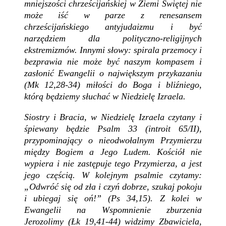
mniejszości chrześcijańskiej w Ziemi Świętej nie
może iść w parze z renesansem
chrześcijańskiego antyjudaizmu i być
narzędziem dla polityczno-religijnych
ekstremizmów. Innymi słowy: spirala przemocy i
bezprawia nie może być naszym kompasem i
zasłonić Ewangelii o największym przykazaniu
(Mk 12,28-34) miłości do Boga i bliźniego,
którą będziemy słuchać w Niedzielę Izraela.
Siostry i Bracia, w Niedzielę Izraela czytany i
śpiewany będzie Psalm 33 (introit 65/II),
przypominający o nieodwołalnym Przymierzu
między Bogiem a Jego Ludem. Kościół nie
wypiera i nie zastępuje tego Przymierza, a jest
jego częścią. W kolejnym psalmie czytamy:
„Odwróć się od zła i czyń dobrze, szukaj pokoju
i ubiegaj się oń!” (Ps 34,15). Z kolei w
Ewangelii na Wspomnienie zburzenia
Jerozolimy (Łk 19,41-44) widzimy Zbawiciela,