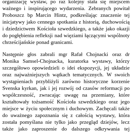
organizację wystaw, po raz kolejny stała się miejscem
ważnego i inspirującego wydarzenia. Zebranych powitał
Proboszcz bp Marcin Hintz
, podkreślając znaczenie tej
inicjatywy jako cennego spotkania z historią, duchowością
i dziedzictwem Kościoła szwedzkiego, a także jako okazji
do pogłębienia refleksji nad więziami łączącymi wspólnoty
chrześcijańskie ponad granicami.
Następnie głos zabrali
mgr Rafał Chojnacki
oraz
dr
Monika Samsel-Chojnacka
, kuratorka wystawy, którzy
szczegółowo opowiedzieli o idei ekspozycji, jej układzie
oraz najważniejszych wątkach tematycznych. W swoich
wystąpieniach przybliżyli zarówno historyczne korzenie
Svenska kyrkan, jak i jej rozwój od czasów reformacji po
współczesność, zwracając uwagę na przemiany, które
kształtowały tożsamość Kościoła szwedzkiego oraz jego
miejsce w życiu społecznym i duchowym. Zachęcali także
do uważnego zapoznania się z całością wystawy, która
została pomyślana nie tylko jako przegląd dziejów, lecz
także jako zaproszenie do dalszego odkrywania tej