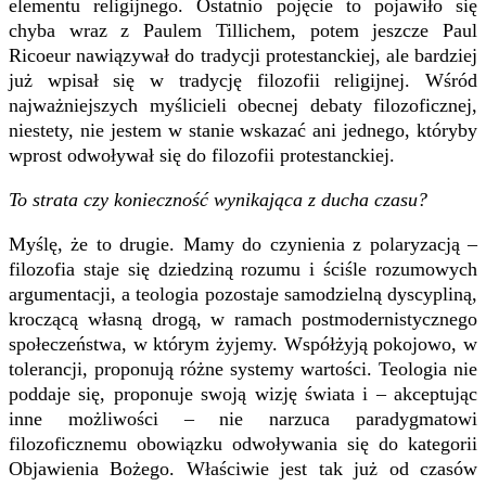
elementu religijnego. Ostatnio pojęcie to pojawiło się
chyba wraz z Paulem Tillichem, potem jeszcze Paul
Ricoeur nawiązywał do tradycji protestanckiej, ale bardziej
już wpisał się w tradycję filozofii religijnej. Wśród
najważniejszych myślicieli obecnej debaty filozoficznej,
niestety, nie jestem w stanie wskazać ani jednego, któryby
wprost odwoływał się do filozofii protestanckiej.
To strata czy konieczność wynikająca z ducha czasu?
Myślę, że to drugie. Mamy do czynienia z polaryzacją –
filozofia staje się dziedziną rozumu i ściśle rozumowych
argumentacji, a teologia pozostaje samodzielną dyscypliną,
kroczącą własną drogą, w ramach postmodernistycznego
społeczeństwa, w którym żyjemy. Współżyją pokojowo, w
tolerancji, proponują różne systemy wartości. Teologia nie
poddaje się, proponuje swoją wizję świata i – akceptując
inne możliwości – nie narzuca paradygmatowi
filozoficznemu obowiązku odwoływania się do kategorii
Objawienia Bożego. Właściwie jest tak już od czasów