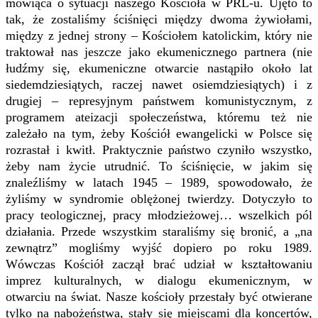
mówiąca o sytuacji naszego Kościoła w PRL-u. Ujęto to
tak, że zostaliśmy ściśnięci między dwoma żywiołami,
między z jednej strony – Kościołem katolickim, który nie
traktował nas jeszcze jako ekumenicznego partnera (nie
łudźmy się, ekumeniczne otwarcie nastąpiło około lat
siedemdziesiątych, raczej nawet osiemdziesiątych) i z
drugiej – represyjnym państwem komunistycznym, z
programem ateizacji społeczeństwa, któremu też nie
zależało na tym, żeby Kościół ewangelicki w Polsce się
rozrastał i kwitł. Praktycznie państwo czyniło wszystko,
żeby nam życie utrudnić. To ściśnięcie, w jakim się
znaleźliśmy w latach 1945 – 1989, spowodowało, że
żyliśmy w syndromie oblężonej twierdzy. Dotyczyło to
pracy teologicznej, pracy młodzieżowej… wszelkich pól
działania. Przede wszystkim staraliśmy się bronić, a „na
zewnątrz” mogliśmy wyjść dopiero po roku 1989.
Wówczas Kościół zaczął brać udział w kształtowaniu
imprez kulturalnych, w dialogu ekumenicznym, w
otwarciu na świat. Nasze kościoły przestały być otwierane
tylko na nabożeństwa, stały się miejscami dla koncertów,