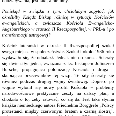
oddziaływania, jest taki, a nie inny.
Poniekąd w związku z tym, chciałabym zapytać, jak
określiłby Ksiądz Biskup różnicę w sytuacji Kościołów
ewangelickich, a zwłaszcza Kościoła Ewangelicko-
Augsburskiego w czasach II Rzeczpospolitej, w PRL-u i po
transformacji ustrojowej?
Kościół luterański w okresie II Rzeczpospolitej szukał
swego miejsca w społeczeństwie. Szukał i około 1936 roku
wydawało się, że odnalazł. Jednak nie do końca. Ścierały
się dwie siły: jedna, związana z ks. biskupem Juliuszem
Bursche, propagująca polonizację Kościoła i druga –
skupiająca przeciwników tej wizji. Te siły ścierały się
również podczas drugiej wojny światowej. Dopiero po
wojnie wyłonił się nowy profil Kościoła – problemy
narodowościowe praktycznie zeszły na dalszy plan, a
chodziło o to, żeby ratować, co się da. Jest taka słynna
książka niemieckiego autora Friedhelma Borggrefe „Polscy
protestanci między czerwonym bratem a czarną siostrą”,