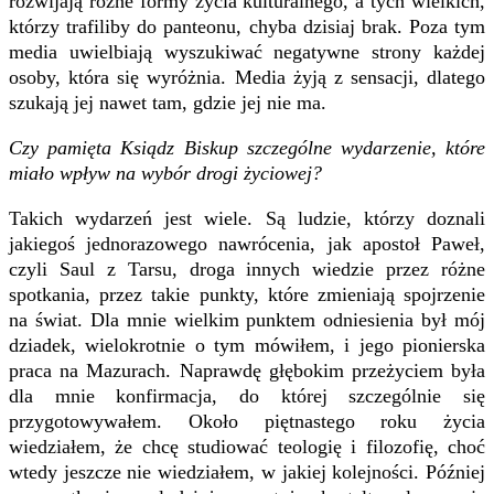
rozwijają różne formy życia kulturalnego, a tych wielkich,
którzy trafiliby do panteonu, chyba dzisiaj brak. Poza tym
media uwielbiają wyszukiwać negatywne strony każdej
osoby, która się wyróżnia. Media żyją z sensacji, dlatego
szukają jej nawet tam, gdzie jej nie ma.
Czy pamięta Ksiądz Biskup szczególne wydarzenie, które
miało wpływ na wybór drogi życiowej?
Takich wydarzeń jest wiele. Są ludzie, którzy doznali
jakiegoś jednorazowego nawrócenia, jak apostoł Paweł,
czyli Saul z Tarsu, droga innych wiedzie przez różne
spotkania, przez takie punkty, które zmieniają spojrzenie
na świat. Dla mnie wielkim punktem odniesienia był mój
dziadek, wielokrotnie o tym mówiłem, i jego pionierska
praca na Mazurach. Naprawdę głębokim przeżyciem była
dla mnie konfirmacja, do której szczególnie się
przygotowywałem. Około piętnastego roku życia
wiedziałem, że chcę studiować teologię i filozofię, choć
wtedy jeszcze nie wiedziałem, w jakiej kolejności. Później