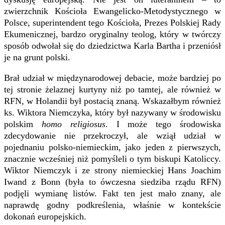
zwierzchnik Kościoła Ewangelicko-Metodystycznego w
Polsce, superintendent tego Kościoła, Prezes Polskiej Rady
Ekumenicznej, bardzo oryginalny teolog, który w twórczy
sposób odwołał się do dziedzictwa Karla Bartha i przeniósł
je na grunt polski.
Brał udział w międzynarodowej debacie, może bardziej po
tej stronie żelaznej kurtyny niż po tamtej, ale również w
RFN, w Holandii był postacią znaną. Wskazałbym również
ks. Wiktora Niemczyka, który był nazywany w środowisku
polskim
homo religiosus
. I może tego środowiska
zdecydowanie nie przekroczył, ale wziął udział w
pojednaniu polsko-niemieckim, jako jeden z pierwszych,
znacznie wcześniej niż pomyśleli o tym biskupi Katoliccy.
Wiktor Niemczyk i ze strony niemieckiej Hans Joachim
Iwand z Bonn (była to ówczesna siedziba rządu RFN)
podjęli wymianę listów. Fakt ten jest mało znany, ale
naprawdę godny podkreślenia, właśnie w kontekście
dokonań europejskich.