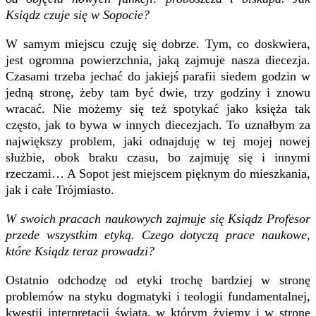
Ksiądz czuje się w Sopocie?
W samym miejscu czuję się dobrze. Tym, co doskwiera,
jest ogromna powierzchnia, jaką zajmuje nasza diecezja.
Czasami trzeba jechać do jakiejś parafii siedem godzin w
jedną stronę, żeby tam być dwie, trzy godziny i znowu
wracać. Nie możemy się też spotykać jako księża tak
często, jak to bywa w innych diecezjach. To uznałbym za
największy problem, jaki odnajduję w tej mojej nowej
służbie, obok braku czasu, bo zajmuję się i innymi
rzeczami… A Sopot jest miejscem pięknym do mieszkania,
jak i całe Trójmiasto.
W swoich pracach naukowych zajmuje się Ksiądz Profesor
przede wszystkim etyką. Czego dotyczą prace naukowe,
które Ksiądz teraz prowadzi?
Ostatnio odchodzę od etyki trochę bardziej w stronę
problemów na styku dogmatyki i teologii fundamentalnej,
kwestii interpretacji świata, w którym żyjemy i w stronę