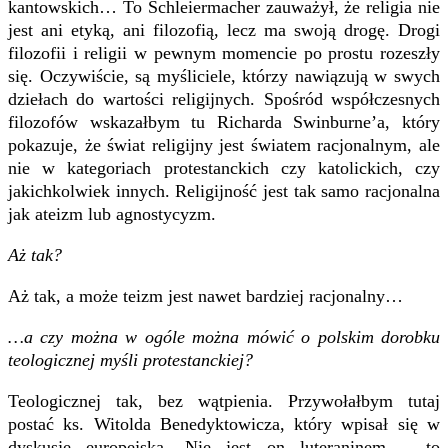
kantowskich… To Schleiermacher zauważył, że religia nie
jest ani etyką, ani filozofią, lecz ma swoją drogę. Drogi
filozofii i religii w pewnym momencie po prostu rozeszły
się. Oczywiście, są myśliciele, którzy nawiązują w swych
dziełach do wartości religijnych. Spośród współczesnych
filozofów wskazałbym tu Richarda Swinburne’a, który
pokazuje, że świat religijny jest światem racjonalnym, ale
nie w kategoriach protestanckich czy katolickich, czy
jakichkolwiek innych. Religijność jest tak samo racjonalna
jak ateizm lub agnostycyzm.
Aż tak?
Aż tak, a może teizm jest nawet bardziej racjonalny…
…a czy można w ogóle można mówić o polskim dorobku
teologicznej myśli protestanckiej?
Teologicznej tak, bez wątpienia. Przywołałbym tutaj
postać ks. Witolda Benedyktowicza, który wpisał się w
dyskusję europejską. Nie jest on luteraninem – to