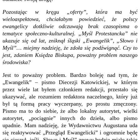
Pozostając w kręgu „oferty”, która ma być
wieloaspektowa, chciałabym powiedzieć, że polscy
ewangelicy dotkliwie odczuwają brak czasopisma o
tematyce społeczno-kulturalnej. „Myśl Protestancka” nie
ukazuje się od lat, zniknął śląski „Ewangelik”, „Słowo i
Myśl”… miejmy nadzieję, że zdoła się podźwignąć. Czy to
jest, zdaniem Księdza Biskupa, poważny problem naszego
środowiska?
Jest to poważny problem. Bardzo boleję nad tym, że
„Ewangelik” – pismo Diecezji Katowickiej, w którym
przez wiele lat byłem członkiem redakcji, przestało się
ukazywać, ale rozumiem redaktora naczelnego, który już
był tą formą pracy wyczerpany, po prostu zmęczony.
Pismo ma to do siebie, że albo lokalny autorytet, wielki
autorytet, „pociągnie” innych do dzieła, albo pismo
upadnie. Mam nadzieję, że Wydawnictwu Augustana uda
się reaktywować „Przegląd Ewangelicki” i ogromnie będę
się cieszył, jeśli „Słowo i Myśl” znowu będzie miało takie