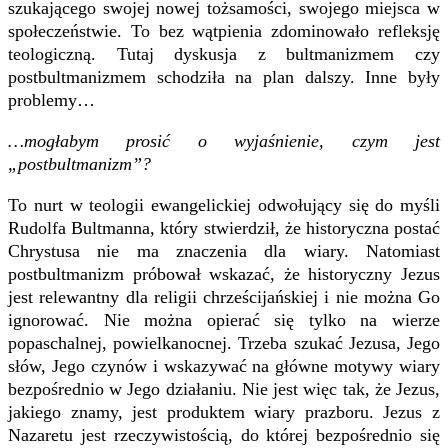
szukającego swojej nowej tożsamości, swojego miejsca w
społeczeństwie. To bez wątpienia zdominowało refleksję
teologiczną. Tutaj dyskusja z bultmanizmem czy
postbultmanizmem schodziła na plan dalszy. Inne były
problemy…
…mogłabym prosić o wyjaśnienie, czym jest
„postbultmanizm”?
To nurt w teologii ewangelickiej odwołujący się do myśli
Rudolfa Bultmanna, który stwierdził, że historyczna postać
Chrystusa nie ma znaczenia dla wiary. Natomiast
postbultmanizm próbował wskazać, że historyczny Jezus
jest relewantny dla religii chrześcijańskiej i nie można Go
ignorować. Nie można opierać się tylko na wierze
popaschalnej, powielkanocnej. Trzeba szukać Jezusa, Jego
słów, Jego czynów i wskazywać na główne motywy wiary
bezpośrednio w Jego działaniu. Nie jest więc tak, że Jezus,
jakiego znamy, jest produktem wiary prazboru. Jezus z
Nazaretu jest rzeczywistością, do której bezpośrednio się