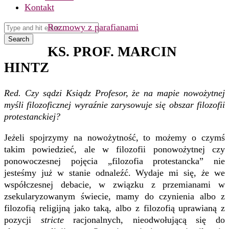
Kontakt
Rozmowy z parafianami
Search
KS. PROF. MARCIN
HINTZ
Red. Czy sądzi Ksiądz Profesor, że na mapie nowożytnej
myśli filozoficznej wyraźnie zarysowuje się obszar filozofii
protestanckiej?
Je
ż
eli spojrzymy na nowożytność, to mo
ż
emy o czymś
takim powiedzieć, ale w filozofii ponowo
ż
ytnej czy
ponowoczesnej pojęcia „filozofia protestancka” nie
jesteśmy ju
ż
w stanie odnaleźć. Wydaje mi się,
ż
e we
współczesnej debacie, w związku z przemianami w
zsekularyzowanym świecie, mamy do czynienia albo z
filozofią religijną jako taką, albo z filozofią uprawianą z
pozycji
stricte
racjonalnych, nieodwołującą się do