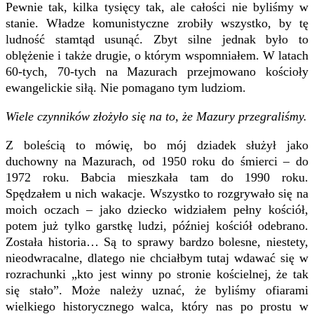
Pewnie tak, kilka tysięcy tak, ale całości nie byliśmy w
stanie. Władze komunistyczne zrobiły wszystko, by tę
ludność stamtąd usunąć. Zbyt silne jednak było to
oblężenie i także drugie, o którym wspomniałem. W latach
60-tych, 70-tych na Mazurach przejmowano kościoły
ewangelickie siłą. Nie pomagano tym ludziom.
Wiele czynników złożyło się na to, że Mazury przegraliśmy.
Z boleścią to mówię, bo mój dziadek służył jako
duchowny na Mazurach, od 1950 roku do śmierci – do
1972 roku. Babcia mieszkała tam do 1990 roku.
Spędzałem u nich wakacje. Wszystko to rozgrywało się na
moich oczach – jako dziecko widziałem pełny kościół,
potem już tylko garstkę ludzi, później kościół odebrano.
Została historia… Są to sprawy bardzo bolesne, niestety,
nieodwracalne, dlatego nie chciałbym tutaj wdawać się w
rozrachunki „kto jest winny po stronie kościelnej, że tak
się stało”. Może należy uznać, że byliśmy ofiarami
wielkiego historycznego walca, który nas po prostu w