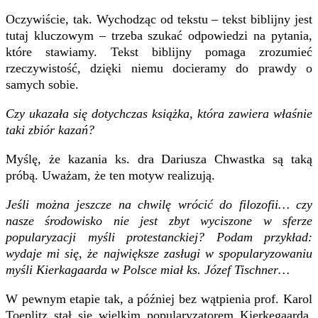
Oczywiście, tak. Wychodząc od tekstu – tekst biblijny jest
tutaj kluczowym – trzeba szukać odpowiedzi na pytania,
które stawiamy. Tekst biblijny pomaga zrozumieć
rzeczywistość, dzięki niemu docieramy do prawdy o
samych sobie.
Czy ukazała się dotychczas książka, która zawiera właśnie
taki zbiór kazań?
Myślę, że kazania ks. dra Dariusza Chwastka są taką
próbą. Uważam, że ten motyw realizują.
Jeśli można jeszcze na chwilę wrócić do filozofii… czy
nasze środowisko nie jest zbyt wyciszone w sferze
popularyzacji myśli protestanckiej? Podam przykład:
wydaje mi się, że największe zasługi w spopularyzowaniu
myśli Kierkagaarda w Polsce miał ks. Józef Tischner…
W pewnym etapie tak, a później bez wątpienia prof. Karol
Toeplitz stał się wielkim popularyzatorem Kierkegaarda.