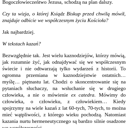
Bogoczłowieczeńtwo Jezusa, schodzą na plan dalszy.
Czy ta wizja, o której Ksiądz Biskup przed chwilą mówił,
znajduje odbicie we współczesnym życiu Kościoła?
Jak najbardziej.
W tekstach kazań?
Bezwzględnie tak. Jest wielu kaznodziejów, którzy mówią,
jak rozumnie żyć, jak odnajdywać się we współczesnym
świecie i nie odtwarzają tylko wydarzeń z historii. To
ogromna przemiana w kaznodziejstwie ostatnich…
myślę… piętnastu lat. Chodzi o skoncentrowanie się na
pytaniach słuchaczy, na wsłuchanie się w drugiego
człowieka, a nie o mówienie
ex catedra
. Mówimy do
człowieka, o człowieku, z człowiekiem… Kiedy
spojrzymy na wiele kazań z lat 60-tych, 70-tych, to można
mieć wątpliwości, z którego wieku pochodzą. Natomiast
kazania nurtu hermeneutycznego są bardzo silnie osadzone
we współczesności.