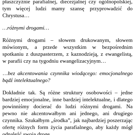
płaszczyźnie parafialnej, diecezjalnej czy ogólnopolskiej,
tym więcej ludzi mamy szansę przyprowadzić do
Chrystusa…
…różnymi drogami…
Różnymi drogami – słowem drukowanym, słowem
mówionym, a przede wszystkim w bezpośrednim
spotkaniu z duszpasterzem, z kaznodzieją, z ewangelistą,
w parafii czy na tygodniu ewangelizacyjnym…
…
bez akcentowania czynnika wiodącego: emocjonalnego
bądź intelektualnego?
Dokładnie tak. Są różne struktury osobowości – jedne
bardziej emocjonalne, inne bardziej intelektualne, i dlatego
powinniśmy docierać do ludzi różnymi drogami. Na
pewno nie akcentowałbym ani jednego, ani drugiego
czynnika. Szukałbym „środka”, jak najbardziej poszerzając
ofertę różnych form życia parafialnego, aby każdy mógł
odnaleźć swoją drogę.