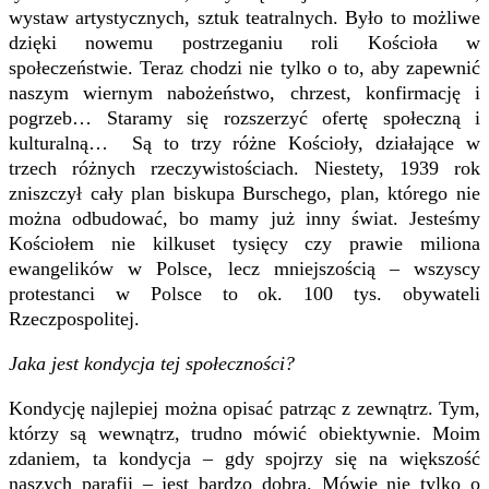
wystaw artystycznych, sztuk teatralnych. Było to możliwe
dzięki nowemu postrzeganiu roli Kościoła w
społeczeństwie. Teraz chodzi nie tylko o to, aby zapewnić
naszym wiernym nabożeństwo, chrzest, konfirmację i
pogrzeb… Staramy się rozszerzyć ofertę społeczną i
kulturalną… Są to trzy różne Kościoły, działające w
trzech różnych rzeczywistościach. Niestety, 1939 rok
zniszczył cały plan biskupa Burschego, plan, którego nie
można odbudować, bo mamy już inny świat. Jesteśmy
Kościołem nie kilkuset tysięcy czy prawie miliona
ewangelików w Polsce, lecz mniejszością – wszyscy
protestanci w Polsce to ok. 100 tys. obywateli
Rzeczpospolitej.
Jaka jest kondycja tej społeczności?
Kondycję najlepiej można opisać patrząc z zewnątrz. Tym,
którzy są wewnątrz, trudno mówić obiektywnie. Moim
zdaniem, ta kondycja – gdy spojrzy się na większość
naszych parafii – jest bardzo dobra. Mówię nie tylko o