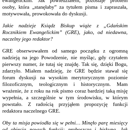
ewangelickim. Jak powiedziałem, pozostaje problem
osoby, która „stanęłaby” za tytułem pisma i zapraszała,
motywowała, prowokowała do dyskusji.
Jakie nadzieje Ksiądz Biskup wiąże z „Gdańskim
Rocznikiem Ewangelickim” (GRE), jako, od niedawna,
naczelny jego redaktor?
GRE obserwowałem od samego początku z ogromną
nadzieją na jego Powodzenie, nie myśląc, gdy czytałem
pierwszy numer, że tutaj się znajdę. Tak się, dzięki Bogu,
zdarzyło. Miałem nadzieję, że GRE będzie stawał się
forum dyskusji na wysokim merytorycznym poziomie
filozoficznym, teologicznym i historycznym. Mam
wrażenie, że z roku na rok pismo coraz bardziej taką misję
wypełnia, a szczególnie w tym środowisku, w którym
powstało. Z radością przyjąłem propozycję funkcji
redaktora naczelnego GRE.
Oby ta misja powiodła się w pełni… Minęło parę miesięcy
od objęcia nowych funkcji: proboszcza i biskupa. Jak