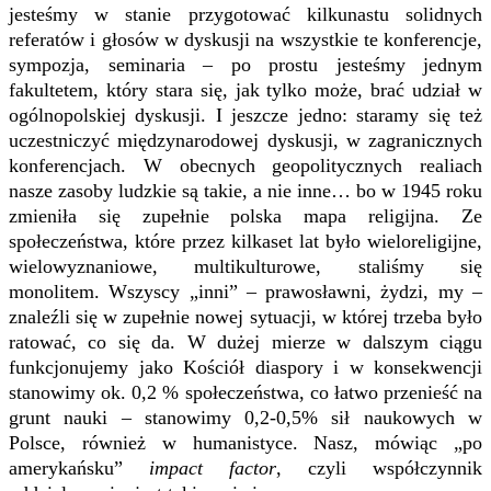
jesteśmy w stanie przygotować kilkunastu solidnych
referatów i głosów w dyskusji na wszystkie te konferencje,
sympozja, seminaria – po prostu jesteśmy jednym
fakultetem, który stara się, jak tylko może, brać udział w
ogólnopolskiej dyskusji. I jeszcze jedno: staramy się też
uczestniczyć międzynarodowej dyskusji, w zagranicznych
konferencjach. W obecnych geopolitycznych realiach
nasze zasoby ludzkie są takie, a nie inne… bo w 1945 roku
zmieniła się zupełnie polska mapa religijna. Ze
społeczeństwa, które przez kilkaset lat było wieloreligijne,
wielowyznaniowe, multikulturowe, staliśmy się
monolitem. Wszyscy „inni” – prawosławni, żydzi, my –
znaleźli się w zupełnie nowej sytuacji, w której trzeba było
ratować, co się da. W dużej mierze w dalszym ciągu
funkcjonujemy jako Kościół diaspory i w konsekwencji
stanowimy ok. 0,2 % społeczeństwa, co łatwo przenieść na
grunt nauki – stanowimy 0,2-0,5% sił naukowych w
Polsce, również w humanistyce. Nasz, mówiąc „po
amerykańsku”
impact factor
, czyli współczynnik