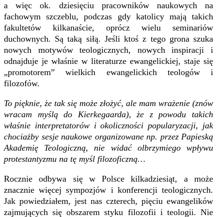
a więc ok. dziesięciu pracowników naukowych na
fachowym szczeblu, podczas gdy katolicy mają takich
fakultetów kilkanaście, oprócz wielu seminariów
duchownych. Są taką siłą. Jeśli ktoś z tego grona szuka
nowych motywów teologicznych, nowych inspiracji i
odnajduje je właśnie w literaturze ewangelickiej, staje się
„promotorem” wielkich ewangelickich teologów i
filozofów.
To pięknie, że tak się może złożyć, ale mam wrażenie (znów
wracam myślą do Kierkegaarda), że z powodu takich
właśnie interpretatorów i okoliczności popularyzacji, jak
chociażby sesje naukowe organizowane np. przez Papieską
Akademię Teologiczną, nie widać olbrzymiego wpływu
protestantyzmu na tę myśl filozoficzną…
Rocznie odbywa się w Polsce kilkadziesiąt, a może
znacznie więcej sympozjów i konferencji teologicznych.
Jak powiedziałem, jest nas czterech, pięciu ewangelików
zajmujących się obszarem styku filozofii i teologii. Nie