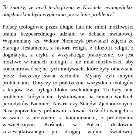
To znaczy, że myśl teologiczna w Kościele ewangelicko-
augsburskim była wypierana przez inne problemy?
Polscy teologowie przez długie lata nie mieli możliwości
brania bezpośredniego udziału w debacie światowej.
Wspomniany ks. Wiktor Niemczyk prowadził zajęcia ze
Starego Testamentu, z historii religii, z filozofii religii, z
dogmatyki, z etyki, z wszystkiego praktycznie, co jest
możliwe w ramach teologii, i nie miał możliwości, aby
koncentrować się na tych motywach, które były omawiane
przez ówczesny świat zachodni. Myśmy żyli innymi
problemami. Dotyczy to praktycznie wszystkich teologów
z krajów tzw. byłego bloku wschodniego. Tu były inne
problemy, których nie dyskutowano na łamach wielkich
periodyków Niemiec, Austrii czy Stanów Zjednoczonych.
Nasi poprzednicy próbowali ratować Kościół ewangelicki
w walce z ateizmem, z komunizmem, z problemami
wewnętrznymi Kościoła w Polsce, dosłownie
zdziesiątkowanego po drugiej wojnie światowej,