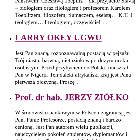
Państwem: Czesławą Toeplitz – dla przyjaciół Slavią
– biologiem oraz filologiem i profesorem Karolem
Toeplitzem, filozofem, tłumaczem, eseistą… K.T. I
teologiem… I teologiem, oczywiście! …
LARRY OKEY UGWU
Jest Pan znaną, rozpoznawalną postacią w pejzażu
Trójmiasta, barwną, nietuzinkową,o dużym uroku
osobistym. Przed przybyciem do Polski, mieszkał
Pan w Nigerii. Ten daleki afrykański kraj jest Pana
pierwszą ojczyzną. Proszę …
Prof. dr hab. JERZY ZIÓŁKO
W środowisku naukowym w Polsce i zagranicą jest
Pan, Panie Profesorze, postacią znaną i bardzo
cenioną. Jest Pan autorem wielu publikacji,
nauczycielem pokoleń studentów, dyplomantów i