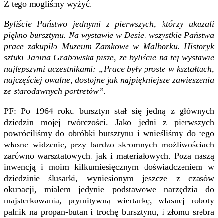
Z tego mogliśmy wyżyć.
Byliście Państwo jednymi z pierwszych, którzy ukazali
piękno bursztynu. Na wystawie w Desie, wszystkie Państwa
prace zakupiło Muzeum Zamkowe w Malborku. Historyk
sztuki Janina Grabowska pisze, że byliście na tej wystawie
najlepszymi uczestnikami: „Prace były proste w kształtach,
najczęściej owalne, dostojne jak najpiękniejsze zawieszenia
ze starodawnych portretów”.
PF: Po 1964 roku bursztyn stał się jedną z głównych
dziedzin mojej twórczości. Jako jedni z pierwszych
powróciliśmy do obróbki bursztynu i wnieśliśmy do tego
własne widzenie, przy bardzo skromnych możliwościach
zarówno warsztatowych, jak i materiałowych. Poza naszą
inwencją i moim kilkumiesięcznym doświadczeniem w
dziedzinie ślusarki, wyniesionym jeszcze z czasów
okupacji, miałem jedynie podstawowe narzędzia do
majsterkowania, prymitywną wiertarkę, własnej roboty
palnik na propan-butan i trochę bursztynu, i złomu srebra