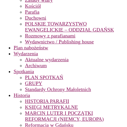
Zasady wiary
Kościół
Parafia
Duchowni
POLSKIE TOWARZYSTWO
EWANGELICKIE – ODDZIAŁ GDAŃSK
Rozmowy z parafianami
Wydawnictwo / Publishing house
Plan nabożeństw
Wydarzenia
Aktualne wydarzenia
Archiwum
Spotkania
PLAN SPOTKAŃ
GRUPY
Standardy Ochrony Małoletnich
Historia
HISTORIA PARAFII
KSIĘGI METRYKALNE
MARCIN LUTER I POCZĄTKI
REFORMACJI (NIEMCY, EUROPA)
Reformacja w Gdańsku