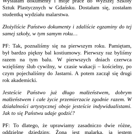
Wysłałam dokumenty i moje prace do Wyższej Szkoły
Sztuk Plastycznych w Gdańsku. Dostałam się, zostałam
studentką wydziału malarstwa.
Złożyliście Państwo dokumenty i zdaliście egzaminy do tej
samej szkoły, w tym samym roku…
PF: Tak, poznaliśmy się na pierwszym roku. Pamiętam,
był bardzo piękny bal kostiumowy. Pierwszy raz byliśmy
razem na tym balu. W pierwszych dniach czerwca
wzięliśmy ślub cywilny, w czasie wakacji – kościelny, po
czym pojechaliśmy do Jastarni. A potem zaczął się drugi
rok akademicki.
Jesteście Państwo już długo małżeństwem, dobrym
małżeństwem i całe życie przemierzacie zgodnie razem. W
działalności artystycznej oboje jesteście indywidualistami.
Jak to się Państwu udaje godzić?
PF: To dlatego, że uprawiamy zasadniczo dwie różne,
oddzielne dziedziny. Żona jest malarką, ja jestem