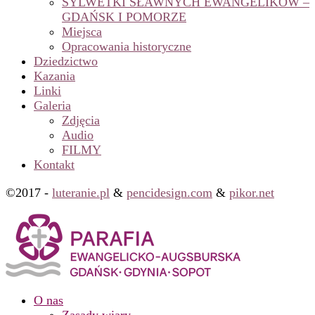
SYLWETKI SŁAWNYCH EWANGELIKÓW –
GDAŃSK I POMORZE
Miejsca
Opracowania historyczne
Dziedzictwo
Kazania
Linki
Galeria
Zdjęcia
Audio
FILMY
Kontakt
©2017 -
luteranie.pl
&
pencidesign.com
&
pikor.net
O nas