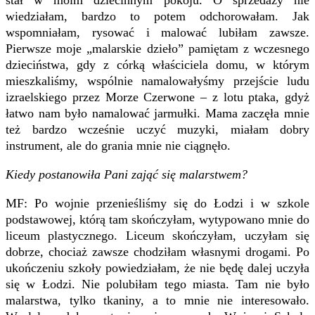
wiedziałam, bardzo to potem odchorowałam. Jak
wspomniałam, rysować i malować lubiłam zawsze.
Pierwsze moje „malarskie dzieło” pamiętam z wczesnego
dzieciństwa, gdy z córką właściciela domu, w którym
mieszkaliśmy, wspólnie namalowałyśmy przejście ludu
izraelskiego przez Morze Czerwone – z lotu ptaka, gdyż
łatwo nam było namalować jarmułki. Mama zaczęła mnie
też bardzo wcześnie uczyć muzyki, miałam dobry
instrument, ale do grania mnie nie ciągnęło.
Kiedy postanowiła Pani zająć się malarstwem?
MF: Po wojnie przenieśliśmy się do Łodzi i w szkole
podstawowej, którą tam skończyłam, wytypowano mnie do
liceum plastycznego. Liceum skończyłam, uczyłam się
dobrze, chociaż zawsze chodziłam własnymi drogami. Po
ukończeniu szkoły powiedziałam, że nie będę dalej uczyła
się w Łodzi. Nie polubiłam tego miasta. Tam nie było
malarstwa, tylko tkaniny, a to mnie nie interesowało.