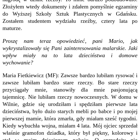
Złożyłem wtedy dokumenty i zdałem pomyślnie egzaminy
do Wyższej Szkoły Sztuk Plastycznych w Gdańsku.
Zostałem studentem wydziału rzeźby, cztery lata po
maturze.
Proszę nam teraz opowiedzieć, pani Mario, jak
wykrystalizowały się Pani zainteresowania malarskie. Jaki
wpływ miały na to lata dzieciństwa i domowe
wychowanie?
Maria Fietkiewicz (MF): Zawsze bardzo lubiłam rysować i
zawsze lubiłam bardzo stare rzeczy. Bo stare rzeczy
przyciągały mnie, stanowiły dla mnie pasjonującą
tajemnicę. Nie lubiłam rzeczy nowoczesnych. W domu w
Wilnie, gdzie się urodziłam i spędziłam pierwsze lata
dzieciństwa, było dużo starych mebli po babce i po mojej
pierwszej mamie, która zmarła, gdy miałam sześć tygodni.
Kiedy wybuchła wojna, miałam 4 lata. Mój ojciec sprzedał
właśnie gramofon dziadka, który był piękny, kolorowy i
stał w moim dziecinnym pokoju. O sprzedaży nie