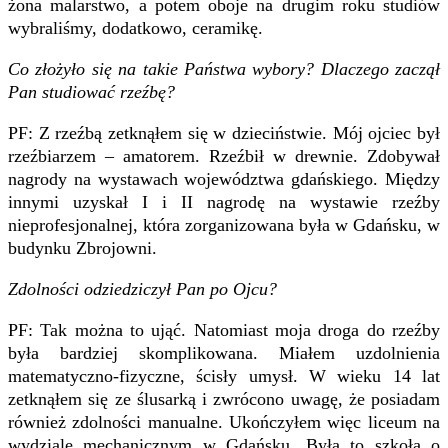
żona malarstwo, a potem oboje na drugim roku studiów
wybraliśmy, dodatkowo, ceramikę.
Co złożyło się na takie Państwa wybory? Dlaczego zaczął
Pan studiować rzeźbę?
PF: Z rzeźbą zetknąłem się w dzieciństwie. Mój ojciec był
rzeźbiarzem – amatorem. Rzeźbił w drewnie. Zdobywał
nagrody na wystawach województwa gdańskiego. Między
innymi uzyskał I i II nagrodę na wystawie rzeźby
nieprofesjonalnej, która zorganizowana była w Gdańsku, w
budynku Zbrojowni.
Zdolności odziedziczył Pan po Ojcu?
PF: Tak można to ująć. Natomiast moja droga do rzeźby
była bardziej skomplikowana. Miałem uzdolnienia
matematyczno-fizyczne, ścisły umysł. W wieku 14 lat
zetknąłem się ze ślusarką i zwrócono uwagę, że posiadam
również zdolności manualne. Ukończyłem więc liceum na
wydziale mechanicznym w Gdańsku. Była to szkoła o