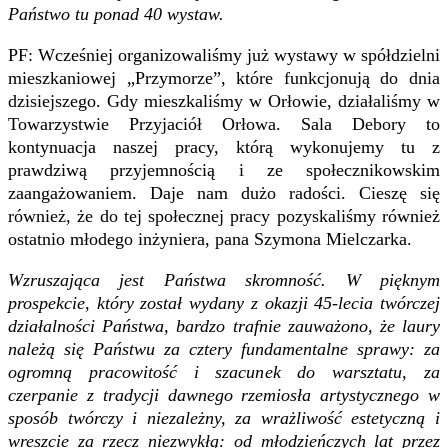
Państwo tu ponad 40 wystaw.
PF: Wcześniej organizowaliśmy już wystawy w spółdzielni
mieszkaniowej „Przymorze”, które funkcjonują do dnia
dzisiejszego. Gdy mieszkaliśmy w Orłowie, działaliśmy w
Towarzystwie Przyjaciół Orłowa. Sala Debory to
kontynuacja naszej pracy, którą wykonujemy tu z
prawdziwą przyjemnością i ze społecznikowskim
zaangażowaniem. Daje nam dużo radości. Cieszę się
również, że do tej społecznej pracy pozyskaliśmy również
ostatnio młodego inżyniera, pana Szymona Mielczarka.
Wzruszająca jest Państwa skromność. W pięknym
prospekcie, który został wydany z okazji 45-lecia twórczej
działalności Państwa, bardzo trafnie zauważono, że laury
należą się Państwu za cztery fundamentalne sprawy: za
ogromną pracowitość i szacunek do warsztatu, za
czerpanie z tradycji dawnego rzemiosła artystycznego w
sposób twórczy i niezależny, za wrażliwość estetyczną i
wreszcie za rzecz niezwykłą: od młodzieńczych lat przez