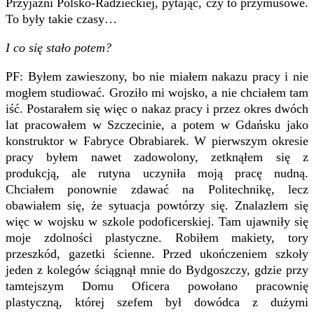
Przyjaźni Polsko-Radzieckiej, pytając, czy to przymusowe.
To były takie czasy…
I co się stało potem?
PF: Byłem zawieszony, bo nie miałem nakazu pracy i nie
mogłem studiować. Groziło mi wojsko, a nie chciałem tam
iść. Postarałem się więc o nakaz pracy i przez okres dwóch
lat pracowałem w Szczecinie, a potem w Gdańsku jako
konstruktor w Fabryce Obrabiarek. W pierwszym okresie
pracy byłem nawet zadowolony, zetknąłem się z
produkcją, ale rutyna uczyniła moją pracę nudną.
Chciałem ponownie zdawać na Politechnikę, lecz
obawiałem się, że sytuacja powtórzy się. Znalazłem się
więc w wojsku w szkole podoficerskiej. Tam ujawniły się
moje zdolności plastyczne. Robiłem makiety, tory
przeszkód, gazetki ścienne. Przed ukończeniem szkoły
jeden z kolegów ściągnął mnie do Bydgoszczy, gdzie przy
tamtejszym Domu Oficera powołano pracownię
plastyczną, której szefem był dowódca z dużymi