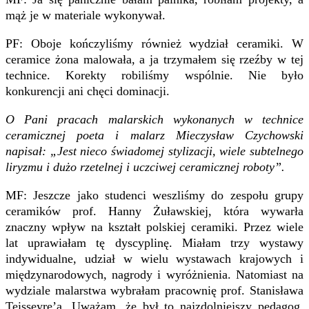
mąż je w materiale wykonywał.
PF: Oboje kończyliśmy również wydział ceramiki. W
ceramice żona malowała, a ja trzymałem się rzeźby w tej
technice. Korekty robiliśmy wspólnie. Nie było
konkurencji ani chęci dominacji.
O Pani pracach malarskich wykonanych w technice
ceramicznej poeta i malarz Mieczysław Czychowski
napisał: „Jest nieco świadomej stylizacji, wiele subtelnego
liryzmu i dużo rzetelnej i uczciwej ceramicznej roboty”.
MF: Jeszcze jako studenci weszliśmy do zespołu grupy
ceramików prof. Hanny Żuławskiej, która wywarła
znaczny wpływ na kształt polskiej ceramiki. Przez wiele
lat uprawiałam tę dyscyplinę. Miałam trzy wystawy
indywidualne, udział w wielu wystawach krajowych i
międzynarodowych, nagrody i wyróżnienia. Natomiast na
wydziale malarstwa wybrałam pracownię prof. Stanisława
Teisseyre’a. Uważam, że był to najzdolniejszy pedagog,