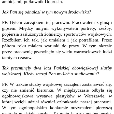
ambicjami, pułkownik Dobrusin.
Jak Pan się odnalazł w tym nowym środowisku?
PF: Byłem zaczątkiem tej pracowni. Pracowałem z gliną i
gipsem. Między innymi wykonywałem portrety, rzeźby,
popiersia zasłużonych żołnierzy, sportowców wojskowych.
Rzeźbiłem ich tak, jak umiałem i jak potrafiłem. Przez
półtora roku miałem warunki do pracy. W tym okresie
przez pracownię przewinęło się wielu wartościowych ludzi
tamtych czasów.
Tak przeminęły dwa lata Pańskiej obowiązkowej służby
wojskowej. Kiedy zaczął Pan myśleć o studiowaniu?
PF: W trakcie służby wojskowej zacząłem zastanawiać się,
czy nie zmienić kierunku. W międzyczasie odbyła się
ogólnowojskowa wystawa plastyków w Warszawie, w
której wzięli udział również członkowie naszej pracowni.
W tym ogólnopolskim konkursie otrzymałem pierwszą
nagrodę w dziale rzeźby. To mnie bardzo podbudowało.