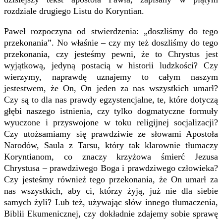
rozdziale drugiego Listu do Koryntian.
Paweł rozpoczyna od stwierdzenia: „doszliśmy do tego
przekonania”. No właśnie – czy my też doszliśmy do tego
przekonania, czy jesteśmy pewni, że to Chrystus jest
wyjątkową, jedyną postacią w historii ludzkości? Czy
wierzymy, naprawdę uznajemy to całym naszym
jestestwem, że On, On jeden za nas wszystkich umarł?
Czy są to dla nas prawdy egzystencjalne, te, które dotyczą
głębi naszego istnienia, czy tylko dogmatyczne formuły
wyuczone i przyswojone w toku religijnej socjalizacji?
Czy utożsamiamy się prawdziwie ze słowami Apostoła
Narodów, Saula z Tarsu, który tak klarownie tłumaczy
Koryntianom, co znaczy krzyżowa śmierć Jezusa
Chrystusa – prawdziwego Boga i prawdziwego człowieka?
Czy jesteśmy również tego przekonania, że On umarł za
nas wszystkich, aby ci, którzy żyją, już nie dla siebie
samych żyli? Lub też, używając słów innego tłumaczenia,
Biblii Ekumenicznej, czy dokładnie zdajemy sobie sprawę