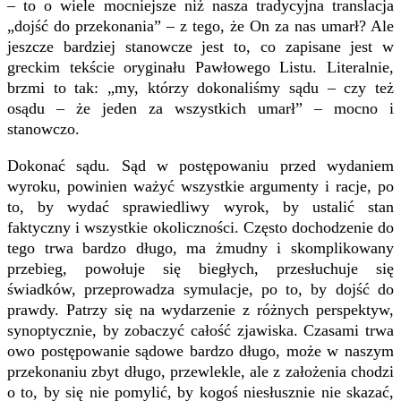
– to o wiele mocniejsze niż nasza tradycyjna translacja
„dojść do przekonania” – z tego, że On za nas umarł? Ale
jeszcze bardziej stanowcze jest to, co zapisane jest w
greckim tekście oryginału Pawłowego Listu. Literalnie,
brzmi to tak: „my, którzy dokonaliśmy sądu – czy też
osądu – że jeden za wszystkich umarł” – mocno i
stanowczo.
Dokonać sądu. Sąd w postępowaniu przed wydaniem
wyroku, powinien ważyć wszystkie argumenty i racje, po
to, by wydać sprawiedliwy wyrok, by ustalić stan
faktyczny i wszystkie okoliczności. Często dochodzenie do
tego trwa bardzo długo, ma żmudny i skomplikowany
przebieg, powołuje się biegłych, przesłuchuje się
świadków, przeprowadza symulacje, po to, by dojść do
prawdy. Patrzy się na wydarzenie z różnych perspektyw,
synoptycznie, by zobaczyć całość zjawiska. Czasami trwa
owo postępowanie sądowe bardzo długo, może w naszym
przekonaniu zbyt długo, przewlekle, ale z założenia chodzi
o to, by się nie pomylić, by kogoś niesłusznie nie skazać,