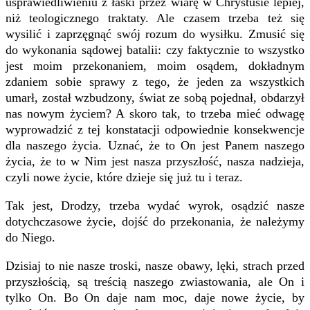
usprawiedliwieniu z łaski przez wiarę w Chrystusie lepiej,
niż teologicznego traktaty. Ale czasem trzeba też się
wysilić i zaprzęgnąć swój rozum do wysiłku. Zmusić się
do wykonania sądowej batalii: czy faktycznie to wszystko
jest moim przekonaniem, moim osądem, dokładnym
zdaniem sobie sprawy z tego, że jeden za wszystkich
umarł, został wzbudzony, świat ze sobą pojednał, obdarzył
nas nowym życiem? A skoro tak, to trzeba mieć odwagę
wyprowadzić z tej konstatacji odpowiednie konsekwencje
dla naszego życia. Uznać, że to On jest Panem naszego
życia, że to w Nim jest nasza przyszłość, nasza nadzieja,
czyli nowe życie, które dzieje się już tu i teraz.
Tak jest, Drodzy, trzeba wydać wyrok, osądzić nasze
dotychczasowe życie, dojść do przekonania, że należymy
do Niego.
Dzisiaj to nie nasze troski, nasze obawy, lęki, strach przed
przyszłością, są treścią naszego zwiastowania, ale On i
tylko On. Bo On daje nam moc, daje nowe życie, by