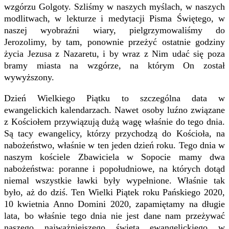
wzgórzu Golgoty. Szliśmy w naszych myślach, w naszych
modlitwach, w lekturze i medytacji Pisma Świętego, w
naszej wyobraźni wiary, pielgrzymowaliśmy do
Jerozolimy, by tam, ponownie przeżyć ostatnie godziny
życia Jezusa z Nazaretu, i by wraz z Nim udać się poza
bramy miasta na wzgórze, na którym On został
wywyższony.
Dzień Wielkiego Piątku to szczególna data w
ewangelickich kalendarzach. Nawet osoby luźno związane
z Kościołem przywiązują dużą wagę właśnie do tego dnia.
Są tacy ewangelicy, którzy przychodzą do Kościoła, na
nabożeństwo, właśnie w ten jeden dzień roku. Tego dnia w
naszym kościele Zbawiciela w Sopocie mamy dwa
nabożeństwa: poranne i popołudniowe, na których dotąd
niemal wszystkie ławki były wypełnione. Właśnie tak
było, aż do dziś. Ten Wielki Piątek roku Pańskiego 2020,
10 kwietnia Anno Domini 2020, zapamiętamy na długie
lata, bo właśnie tego dnia nie jest dane nam przeżywać
naszego najważniejszego święta ewangelickiego w