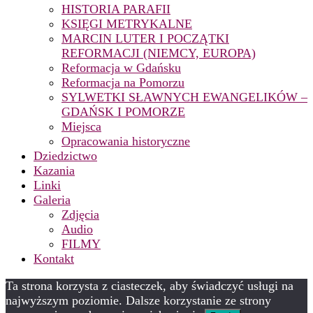
HISTORIA PARAFII
KSIĘGI METRYKALNE
MARCIN LUTER I POCZĄTKI
REFORMACJI (NIEMCY, EUROPA)
Reformacja w Gdańsku
Reformacja na Pomorzu
SYLWETKI SŁAWNYCH EWANGELIKÓW –
GDAŃSK I POMORZE
Miejsca
Opracowania historyczne
Dziedzictwo
Kazania
Linki
Galeria
Zdjęcia
Audio
FILMY
Kontakt
Ta strona korzysta z ciasteczek, aby świadczyć usługi na
najwyższym poziomie. Dalsze korzystanie ze strony