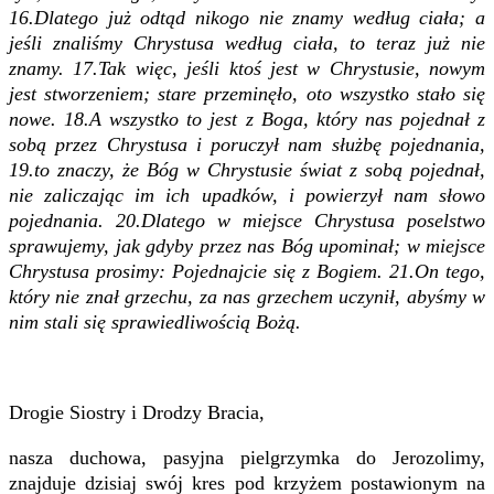
16.Dlatego już odtąd nikogo nie znamy według ciała; a
jeśli znaliśmy Chrystusa według ciała, to teraz już nie
znamy. 17.Tak więc, jeśli ktoś jest w Chrystusie, nowym
jest stworzeniem; stare przeminęło, oto wszystko stało się
nowe. 18.A wszystko to jest z Boga, który nas pojednał z
sobą przez Chrystusa i poruczył nam służbę pojednania,
19.to znaczy, że Bóg w Chrystusie świat z sobą pojednał,
nie zaliczając im ich upadków, i powierzył nam słowo
pojednania. 20.Dlatego w miejsce Chrystusa poselstwo
sprawujemy, jak gdyby przez nas Bóg upominał; w miejsce
Chrystusa prosimy: Pojednajcie się z Bogiem. 21.On tego,
który nie znał grzechu, za nas grzechem uczynił, abyśmy w
nim stali się sprawiedliwością Bożą.
Drogie Siostry i Drodzy Bracia,
nasza duchowa, pasyjna pielgrzymka do Jerozolimy,
znajduje dzisiaj swój kres pod krzyżem postawionym na