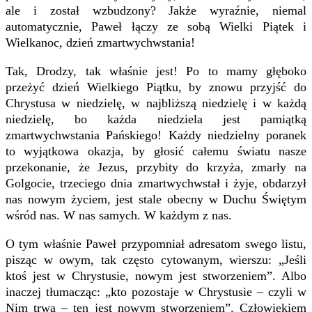
ale i został wzbudzony? Jakże wyraźnie, niemal
automatycznie, Paweł łączy ze sobą Wielki Piątek i
Wielkanoc, dzień zmartwychwstania!
Tak, Drodzy, tak właśnie jest! Po to mamy głęboko
przeżyć dzień Wielkiego Piątku, by znowu przyjść do
Chrystusa w niedzielę, w najbliższą niedzielę i w każdą
niedzielę, bo każda niedziela jest pamiątką
zmartwychwstania Pańskiego! Każdy niedzielny poranek
to wyjątkowa okazja, by głosić całemu światu nasze
przekonanie, że Jezus, przybity do krzyża, zmarły na
Golgocie, trzeciego dnia zmartwychwstał i żyje, obdarzył
nas nowym życiem, jest stale obecny w Duchu Świętym
wśród nas. W nas samych. W każdym z nas.
O tym właśnie Paweł przypomniał adresatom swego listu,
pisząc w owym, tak często cytowanym, wierszu: „Jeśli
ktoś jest w Chrystusie, nowym jest stworzeniem”. Albo
inaczej tłumacząc: „kto pozostaje w Chrystusie – czyli w
Nim trwa – ten jest nowym stworzeniem”. Człowiekiem