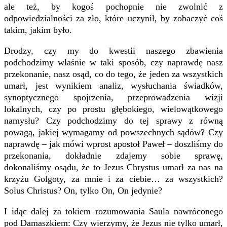
ale też, by kogoś pochopnie nie zwolnić z
odpowiedzialności za zło, które uczynił, by zobaczyć coś
takim, jakim było.
Drodzy, czy my do kwestii naszego zbawienia
podchodzimy właśnie w taki sposób, czy naprawdę nasz
przekonanie, nasz osąd, co do tego, że jeden za wszystkich
umarł, jest wynikiem analiz, wysłuchania świadków,
synoptycznego spojrzenia, przeprowadzenia wizji
lokalnych, czy po prostu głębokiego, wielowątkowego
namysłu? Czy podchodzimy do tej sprawy z równą
powagą, jakiej wymagamy od powszechnych sądów? Czy
naprawdę – jak mówi wprost apostoł Paweł – doszliśmy do
przekonania, dokładnie zdajemy sobie sprawę,
dokonaliśmy osądu, że to Jezus Chrystus umarł za nas na
krzyżu Golgoty, za mnie i za ciebie… za wszystkich?
Solus Christus? On, tylko On, On jedynie?
I idąc dalej za tokiem rozumowania Saula nawróconego
pod Damaszkiem: Czy wierzymy, że Jezus nie tylko umarł,