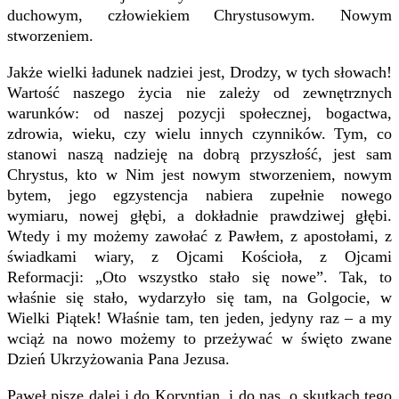
duchowym, człowiekiem Chrystusowym. Nowym
stworzeniem.
Jakże wielki ładunek nadziei jest, Drodzy, w tych słowach!
Wartość naszego życia nie zależy od zewnętrznych
warunków: od naszej pozycji społecznej, bogactwa,
zdrowia, wieku, czy wielu innych czynników. Tym, co
stanowi naszą nadzieję na dobrą przyszłość, jest sam
Chrystus, kto w Nim jest nowym stworzeniem, nowym
bytem, jego egzystencja nabiera zupełnie nowego
wymiaru, nowej głębi, a dokładnie prawdziwej głębi.
Wtedy i my możemy zawołać z Pawłem, z apostołami, z
świadkami wiary, z Ojcami Kościoła, z Ojcami
Reformacji: „Oto wszystko stało się nowe”. Tak, to
właśnie się stało, wydarzyło się tam, na Golgocie, w
Wielki Piątek! Właśnie tam, ten jeden, jedyny raz – a my
wciąż na nowo możemy to przeżywać w święto zwane
Dzień Ukrzyżowania Pana Jezusa.
Paweł pisze dalej i do Koryntian, i do nas, o skutkach tego