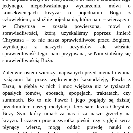
jedynego, niepodważalnego wydarzenia, mówi o
konsekwencjach krzyża: o pojednaniu Boga z
człowiekiem, o służbie pojednania, która nam – wierzącym
w Chrystusa – została powierzona, mówi o
sprawiedliwości, którą uzyskaliśmy poprzez śmierć
Chrystusa – to nie nasza sprawiedliwość przed Bogiem,
wynikająca z naszych uczynków, ale właśnie
sprawiedliwość Jego, nam przypisana, w Nim staliśmy się
sprawiedliwością Bożą.
Zaledwie osiem wierszy, napisanych przed niemal dwoma
tysiącami lat przez wędrownego kaznodzieję, Pawła z
Tarsu, a głębia w nich i moc większa niż w tysiącach
opasłych tomów, eposach, epopejach, traktatach, czy
summach. Bo to nie Paweł i jego poglądy są dzisiaj
przedmiotem naszej medytacji, lecz sam Jezus Chrystus,
Boży Syn, który umarł za nas i za nasze grzechy na
krzyżu. I czasem prosta zwrotka pieśni, czy z głębi serca
płynący wiersz, mogą oddać prawdę nauki o