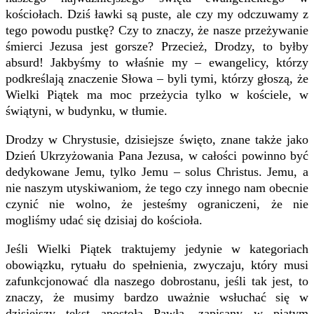
kościołach. Dziś ławki są puste, ale czy my odczuwamy z
tego powodu pustkę? Czy to znaczy, że nasze przeżywanie
śmierci Jezusa jest gorsze? Przecież, Drodzy, to byłby
absurd! Jakbyśmy to właśnie my – ewangelicy, którzy
podkreślają znaczenie Słowa – byli tymi, którzy głoszą, że
Wielki Piątek ma moc przeżycia tylko w kościele, w
świątyni, w budynku, w tłumie.
Drodzy w Chrystusie, dzisiejsze święto, znane także jako
Dzień Ukrzyżowania Pana Jezusa, w całości powinno być
dedykowane Jemu, tylko Jemu – solus Christus. Jemu, a
nie naszym utyskiwaniom, że tego czy innego nam obecnie
czynić nie wolno, że jesteśmy ograniczeni, że nie
mogliśmy udać się dzisiaj do kościoła.
Jeśli Wielki Piątek traktujemy jedynie w kategoriach
obowiązku, rytuału do spełnienia, zwyczaju, który musi
zafunkcjonować dla naszego dobrostanu, jeśli tak jest, to
znaczy, że musimy bardzo uważnie wsłuchać się w
dzisiejszy tekst apostoła Pawła, zapisany w piątym