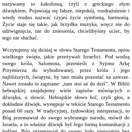
nazywamy to kakofonią, czyli z greckiego złym
dźwiękiem. Pojawiają się fałsze, niepokój, rozdrażnienie i
wtedy trudno nazwać czyjeś życie symfonią, harmonią.
Życie staje się takie, jak brzydka muzyka, wręcz nie do
udźwignięcia, nie do zniesienia, chcielibyśmy uciec, by
tego nie słuchać.
Wczytujemy się dzisiaj w słowa Starego Testamentu, opisu
wielkiego święta, jakie przeżywali Izraelici. Pod wodzą
swego króla, Salomona, przenieśli z Syjonu Arkę
Przymierza do wybudowanej, przez króla i jego
najbliższych, świątyni, by tam miała pozostać na zawsze.
Nawet zostało to zapisane: „tam stoi aż do dziś”. W Biblii
hebrajskiej znajdujemy wiele zapisów mówiących o
dźwięku, o słowie. Hebrajskie słowo
kol
, czyli głos, a
dokładnie dźwięk, występuje w tekście Starego Testamentu
ponad 60 razy. W tradycyjnej, żydowskiej interpretacji, to
Bóg przemawiał do swego wybranego narodu, mówił do
Izraela, a to właśnie dźwięk był Jego formą komunikacji z
ludźmi. Bóg przemawiał do swego ludu pierwotnie bez