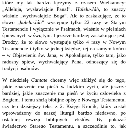
które my tak bardzo łączymy z czasem Wielkanocy:
„Alleluja, wysławiajcie Pana!”.
Halelu-Jáh
, to znaczy
właśnie „wychwalajcie Boga”. Ale to zaskakujące, że to
słowo „
halelu-Jáh
” występuje tylko 22 razy w Starym
Testamencie i wyłącznie w Psalmach, właśnie w pieśniach
śpiewanych w świątyni. I jeszcze bardziej zaskakujące jest,
Drodzy, że to słowo występuje tylko 4 razy w Nowym
Testamencie i tylko w jednej księdze, tej na samym końcu
– w Objawieniu św. Jana, w Apokalipsie, tylko tam, jako
radosny śpiew, wychwalający Pana, odnoszący się do
tradycji psalmów.
W niedzielę
Cantate
chcemy więc zbliżyć się do tego,
jakie znaczenie ma pieśń w ludzkim życiu, ale jeszcze
bardziej, jakie znaczenie ma pieśń w życiu człowieka z
Bogiem. I temu służą biblijne opisy z Nowego Testamentu,
czy ten dzisiejszy tekst z 2. Księgi Kronik, który został
wprowadzony do naszej liturgii bardzo niedawno, po
ostatniej rewizji biblijnych tekstów. By pokazać
świadectwo Starego Testamentu, a szczególnie to, jak