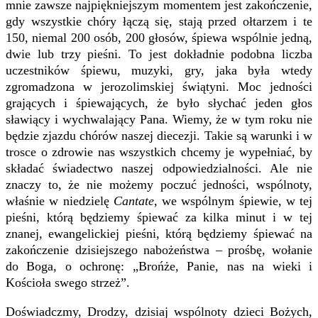
mnie zawsze najpiękniejszym momentem jest zakończenie,
gdy wszystkie chóry łączą się, stają przed ołtarzem i te
150, niemal 200 osób, 200 głosów, śpiewa wspólnie jedną,
dwie lub trzy pieśni. To jest dokładnie podobna liczba
uczestników śpiewu, muzyki, gry, jaka była wtedy
zgromadzona w jerozolimskiej świątyni. Moc jedności
grających i śpiewających, że było słychać jeden głos
sławiący i wychwalający Pana. Wiemy, że w tym roku nie
będzie zjazdu chórów naszej diecezji. Takie są warunki i w
trosce o zdrowie nas wszystkich chcemy je wypełniać, by
składać świadectwo naszej odpowiedzialności. Ale nie
znaczy to, że nie możemy poczuć jedności, wspólnoty,
właśnie w niedzielę
Cantate
, we wspólnym śpiewie, w tej
pieśni, którą będziemy śpiewać za kilka minut i w tej
znanej, ewangelickiej pieśni, którą będziemy śpiewać na
zakończenie dzisiejszego nabożeństwa – prośbę, wołanie
do Boga, o ochronę: „Brońże, Panie, nas na wieki i
Kościoła swego strzeż”.
Doświadczmy, Drodzy, dzisiaj wspólnoty dzieci Bożych,