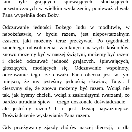
tam byli: grających, śpiewających, słuchających,
uczestniczących w wielkim wydarzeniu, ponieważ chwała
Pana wypełniła dom Boży.
Odczuwanie jedności Bożego ludu w modlitwie, w
nabożeństwie, w byciu razem, jest niepowtarzalnym
czasem, jaki możemy teraz przeżywać. Po tygodniach
zupełnego odosobnienia, zamknięcia naszych kościołów,
znowu możemy być w naszej świątyni, możemy być razem
i chcieć odczuwać jedność grających, śpiewających,
głoszących, modlących się. Odczuwanie wspólnoty,
odczuwanie tego, że chwała Pana obecna jest w tym
miejscu, że my jesteśmy jednością sławiącą Boga. I
cieszymy się, że znowu możemy być razem. Wciąż nie
tak, jak byśmy chcieli, wciąż z zasłoniętymi twarzami, co
bardzo utrudnia śpiew – czego doskonale doświadczacie –
ale jesteśmy razem! I to jest dzisiaj najważniejsze.
Doświadczenie wysławiania Pana razem.
Gdy przeżywamy zjazdy chórów naszej diecezji, to dla