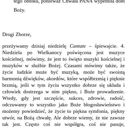
tego obłoku, ponieważ Chwała PANA wypełniła dom
Boży.
Drogi Zborze,
przeżywamy dzisiaj niedzielę
Cantate
– śpiewajcie. 4.
Niedziela po Wielkanocy poświęcona jest muzyce
kościelnej, mówimy, że jest to święto muzyki kościelnej i
muzyków w służbie Bożej. Czasami mówimy także, że
życie ludzkie może być muzyką, może być swoistą
harmonią dźwięków, akordów, które współbrzmią i pięknie
brzmią, jeśli w tym życiu wszystko dobrze się układa i
człowiek dostrzega w nim piękno, i Boże prowadzenie.
Wtedy, gdy jest szczęście, sukces, zdrowie, radość,
odczuwamy to wszystko jako Boże błogosławieństwo i
możemy powiedzieć, że życie to piękna symfonia, piękny
utwór, na Bożą chwałę. Ale dobrze wiemy, że nie zawsze
tak jest. Często coś nie współgra, coś nie pasuje,