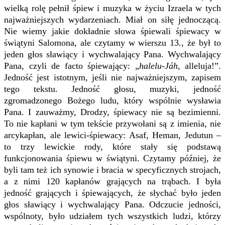
wielką rolę pełnił śpiew i muzyka w życiu Izraela w tych
najważniejszych wydarzeniach. Miał on siłę jednoczącą.
Nie wiemy jakie dokładnie słowa śpiewali śpiewacy w
świątyni Salomona, ale czytamy w wierszu 13., że był to
jeden głos sławiący i wychwalający Pana. Wychwalający
Pana, czyli de facto śpiewający: „
halelu-Jáh
, alleluja!”.
Jedność jest istotnym, jeśli nie najważniejszym, zapisem
tego tekstu. Jedność głosu, muzyki, jedność
zgromadzonego Bożego ludu, który wspólnie wysławia
Pana. I zauważmy, Drodzy, śpiewacy nie są bezimienni.
To nie kapłani w tym tekście przywołani są z imienia, nie
arcykapłan, ale lewici-śpiewacy: Asaf, Heman, Jedutun –
to trzy lewickie rody, które stały się podstawą
funkcjonowania śpiewu w świątyni. Czytamy później, że
byli tam też ich synowie i bracia w specyficznych strojach,
a z nimi 120 kapłanów grających na trąbach. I była
jedność grających i śpiewających, że słychać było jeden
głos sławiący i wychwalający Pana. Odczucie jedności,
wspólnoty, było udziałem tych wszystkich ludzi, którzy