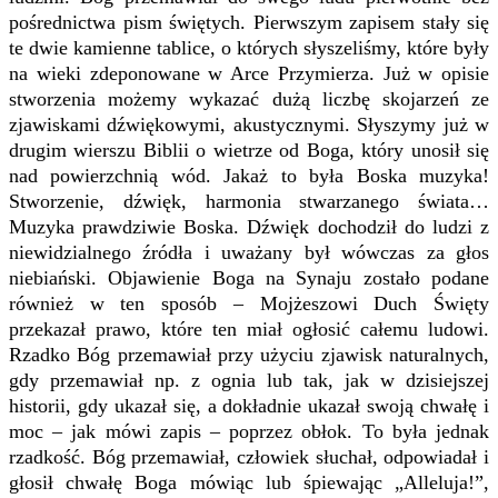
pośrednictwa pism świętych. Pierwszym zapisem stały się
te dwie kamienne tablice, o których słyszeliśmy, które były
na wieki zdeponowane w Arce Przymierza. Już w opisie
stworzenia możemy wykazać dużą liczbę skojarzeń ze
zjawiskami dźwiękowymi, akustycznymi. Słyszymy już w
drugim wierszu Biblii o wietrze od Boga, który unosił się
nad powierzchnią wód. Jakaż to była Boska muzyka!
Stworzenie, dźwięk, harmonia stwarzanego świata…
Muzyka prawdziwie Boska. Dźwięk dochodził do ludzi z
niewidzialnego źródła i uważany był wówczas za głos
niebiański. Objawienie Boga na Synaju zostało podane
również w ten sposób – Mojżeszowi Duch Święty
przekazał prawo, które ten miał ogłosić całemu ludowi.
Rzadko Bóg przemawiał przy użyciu zjawisk naturalnych,
gdy przemawiał np. z ognia lub tak, jak w dzisiejszej
historii, gdy ukazał się, a dokładnie ukazał swoją chwałę i
moc – jak mówi zapis – poprzez obłok. To była jednak
rzadkość. Bóg przemawiał, człowiek słuchał, odpowiadał i
głosił chwałę Boga mówiąc lub śpiewając „Alleluja!”,