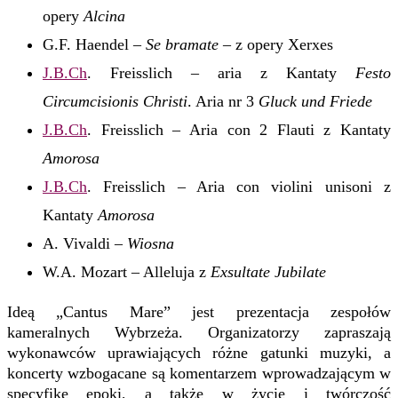
opery
Alcina
G.F. Haendel –
Se bramate
– z opery Xerxes
J.B.Ch
. Freisslich – aria z Kantaty
Festo
Circumcisionis Christi
. Aria nr 3
Gluck und Friede
J.B.Ch
. Freisslich – Aria con 2 Flauti z Kantaty
Amorosa
J.B.Ch
. Freisslich – Aria con violini unisoni z
Kantaty
Amorosa
A. Vivaldi –
Wiosna
W.A. Mozart – Alleluja z
Exsultate Jubilate
Ideą „Cantus Mare” jest prezentacja zespołów
kameralnych Wybrzeża. Organizatorzy zapraszają
wykonawców uprawiających różne gatunki muzyki, a
koncerty wzbogacane są komentarzem wprowadzającym w
specyfikę epoki, a także w życie i twórczość