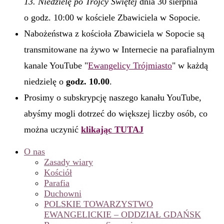
13. Niedzielę po Trójcy Świętej
dnia 30 sierpnia
o godz. 10:00 w kościele Zbawiciela w Sopocie.
Nabożeństwa z kościoła Zbawiciela w Sopocie są
transmitowane na żywo w Internecie na parafialnym
kanale YouTube "
Ewangelicy Trójmiasto
" w każdą
niedzielę o
godz. 10.00
.
Prosimy o subskrypcję naszego kanału YouTube,
abyśmy mogli dotrzeć do większej liczby osób, co
można uczynić
klikając TUTAJ
O nas
Zasady wiary
Kościół
Parafia
Duchowni
POLSKIE TOWARZYSTWO
EWANGELICKIE – ODDZIAŁ GDAŃSK