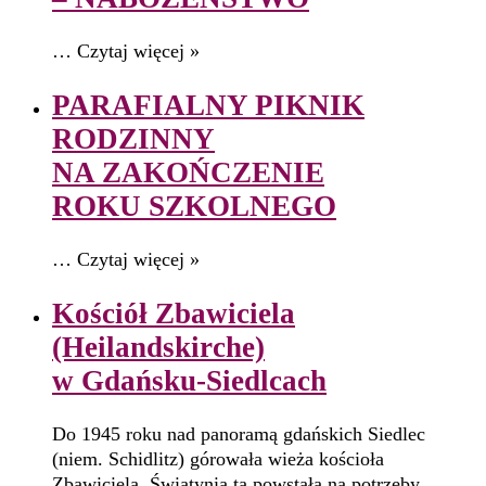
… Czytaj więcej »
PARAFIALNY PIKNIK
RODZINNY
NA ZAKOŃCZENIE
ROKU SZKOLNEGO
… Czytaj więcej »
Kościół Zbawiciela
(Heilandskirche)
w Gdańsku-Siedlcach
Do 1945 roku nad panoramą gdańskich Siedlec
(niem. Schidlitz) górowała wieża kościoła
Zbawiciela. Świątynia ta powstała na potrzeby